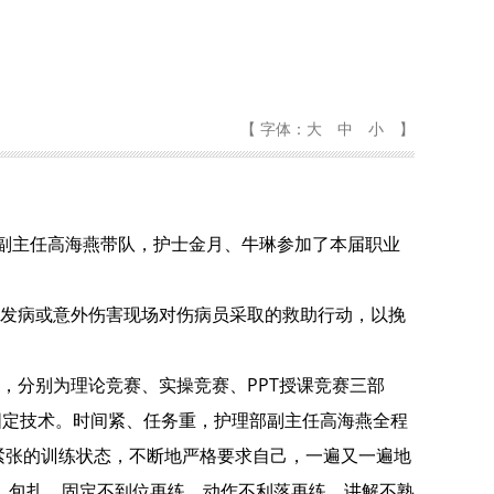
【 字体：
大
中
小
】
、副主任高海燕带队，护士金月、牛琳参加了本届职业
发病或意外伤害现场对伤病员采取的救助行动，以挽
。
，分别为理论竞赛、实操竞赛、
PPT授课竞赛三部
固定技术。时间紧、任务重，护理部副主任高海燕全程
紧张的训练状态，不断地严格要求自己，一遍又一遍地
、包扎、固定不到位再练、动作不利落再练、讲解不熟